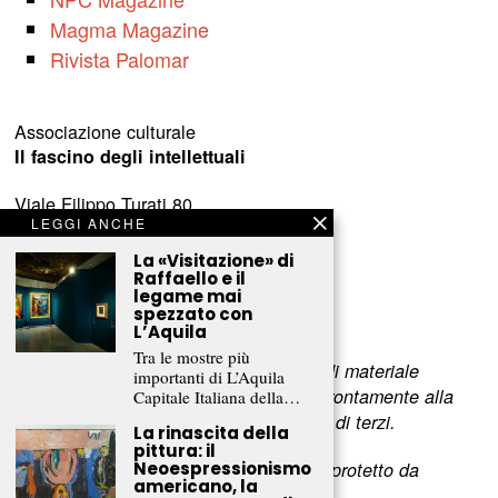
Magma Magazine
Rivista Palomar
Associazione culturale
Il fascino degli intellettuali
Viale Filippo Turati 80
LEGGI ANCHE
c/o Castelnovo
23900 Lecco (LC)
La «Visitazione» di
Raffaello e il
legame mai
www.fascinointellettuali.it
spezzato con
info[at]fascinointellettuali.it
L’Aquila
Tra le mostre più
Per segnalare eventuali errori nell’uso di materiale
importanti di L’Aquila
riservato,
scriveteci
e provvederemo prontamente alla
Capitale Italiana della…
rimozione del materiale lesivo dei diritti di terzi.
La rinascita della
pittura: il
L’intero contenuto di questo sito web è protetto da
Neoespressionismo
americano, la
copyright.