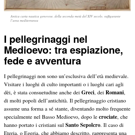
Antica carta nautica genovese, della seconda metà del XIV secolo, raffigurante
l’area mediterranea
I pellegrinaggi nel
Medioevo: tra espiazione,
fede e avventura
I pellegrinaggi non sono un’esclusiva dell’età medievale.
Visitare i luoghi di culto importanti o i luoghi cari agli
Greci
Romani
dèi, è stata consuetudine anche dei
, dei
,
di molti popoli dell’antichità. Il pellegrinaggio cristiano
assume una forma a sé stante, diventando molto frequente
crociate
specialmente nel Basso Medioevo, dopo le
, che
Santo Sepolcro
hanno portato i cristiani sul
. Il caso di
Eteria, o Egeria, che abbiamo descritto, rappresenta una