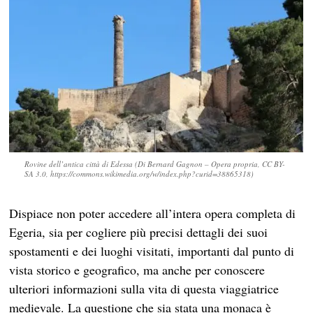
Rovine dell’antica città di Edessa (Di Bernard Gagnon – Opera propria, CC BY-
SA 3.0, https://commons.wikimedia.org/w/index.php?curid=38865318)
Dispiace non poter accedere all’intera opera completa di
Egeria, sia per cogliere più precisi dettagli dei suoi
spostamenti e dei luoghi visitati, importanti dal punto di
vista storico e geografico, ma anche per conoscere
ulteriori informazioni sulla vita di questa viaggiatrice
medievale. La questione che sia stata una monaca è