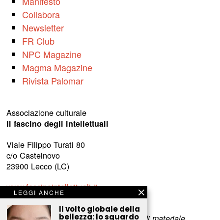
Manifesto
Collabora
Newsletter
FR Club
NPC Magazine
Magma Magazine
Rivista Palomar
Associazione culturale
Il fascino degli intellettuali
Viale Filippo Turati 80
c/o Castelnovo
23900 Lecco (LC)
www.fascinointellettuali.it
LEGGI ANCHE
info[at]fascinointellettuali.it
Il volto globale della
bellezza: lo sguardo
Per segnalare eventuali errori nell’uso di materiale