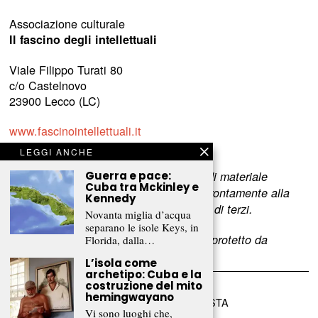
Associazione culturale
Il fascino degli intellettuali
Viale Filippo Turati 80
c/o Castelnovo
23900 Lecco (LC)
www.fascinointellettuali.it
info[at]fascinointellettuali.it
LEGGI ANCHE
Guerra e pace:
Per segnalare eventuali errori nell’uso di materiale
Cuba tra Mckinley e
riservato,
scriveteci
e provvederemo prontamente alla
Kennedy
rimozione del materiale lesivo dei diritti di terzi.
Novanta miglia d’acqua
separano le isole Keys, in
L’intero contenuto di questo sito web è protetto da
Florida, dalla…
copyright.
L’isola come
archetipo: Cuba e la
costruzione del mito
hemingwayano
©
2026
FRAMMENTI RIVISTA
Vi sono luoghi che,