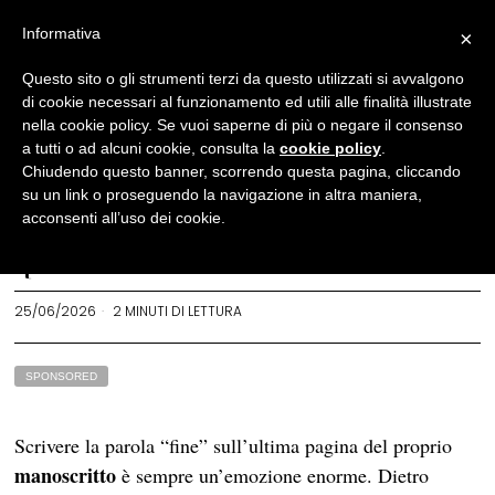
Informativa
×
Altro
Questo sito o gli strumenti terzi da questo utilizzati si avvalgono
di cookie necessari al funzionamento ed utili alle finalità illustrate
La fine della scrittura e
nella cookie policy. Se vuoi saperne di più o negare il consenso
l’inizio del viaggio: come
a tutti o ad alcuni cookie, consulta la
cookie policy
.
Chiudendo questo banner, scorrendo questa pagina, cliccando
gestire il manoscritto
su un link o proseguendo la navigazione in altra maniera,
concluso
acconsenti all’uso dei cookie.
REDAZIONE
25/06/2026
2 MINUTI DI LETTURA
SPONSORED
Scrivere la parola “fine” sull’ultima pagina del proprio
manoscritto
è sempre un’emozione enorme. Dietro