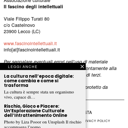
Associazione culturale
Il fascino degli intellettuali
Viale Filippo Turati 80
c/o Castelnovo
23900 Lecco (LC)
www.fascinointellettuali.it
info[at]fascinointellettuali.it
Per segnalare eventuali errori nell’uso di materiale
LEGGI ANCHE
riservato,
scriveteci
e provvederemo prontamente alla
rimozione del materiale lesivo dei diritti di terzi.
La cultura nell’epoca digitale:
come cambia e come si
trasforma
L’intero contenuto di questo sito web è protetto da
La cultura è sempre stata un organismo
copyright.
vivo, capace di…
Rischio, Gioco e Piacere:
Un’Esplorazione Culturale
©
2026
FRAMMENTI RIVISTA
dell’Intrattenimento Online
CHI SIAMO
FR CLUB
COLLABORA
PRIVACY POLICY
Photo by Liza Pooor on Unsplash Il rischio
COOKIE POLICY
accompagna l’uomo…