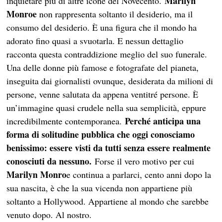
Marilyn
inquietare più di altre icone del Novecento.
Monroe
non rappresenta soltanto il desiderio, ma il
consumo del desiderio. È una figura che il mondo ha
adorato fino quasi a svuotarla. E nessun dettaglio
racconta questa contraddizione meglio del suo funerale.
Una delle donne più famose e fotografate del pianeta,
inseguita dai giornalisti ovunque, desiderata da milioni di
persone, venne salutata da appena ventitré persone. È
un’immagine quasi crudele nella sua semplicità, eppure
Perché anticipa una
incredibilmente contemporanea.
forma di solitudine pubblica che oggi conosciamo
benissimo: essere visti da tutti senza essere realmente
conosciuti da nessuno.
Forse il vero motivo per cui
Marilyn
Monro
e continua a parlarci, cento anni dopo la
sua nascita, è che la sua vicenda non appartiene più
soltanto a Hollywood. Appartiene al mondo che sarebbe
venuto dopo. Al nostro.