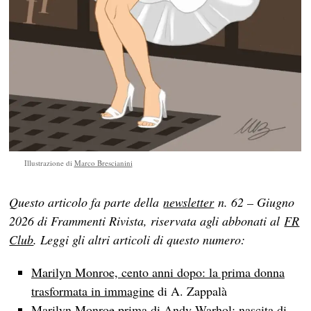
Illustrazione di
Marco Brescianini
Questo articolo fa parte della
newsletter
n. 62 – Giugno
2026 di Frammenti Rivista, riservata agli abbonati al
FR
Club
. Leggi gli altri articoli di questo numero:
Marilyn Monroe, cento anni dopo: la prima donna
trasformata in immagine
di A. Zappalà
Marilyn Monroe prima di Andy Warhol: nascita di