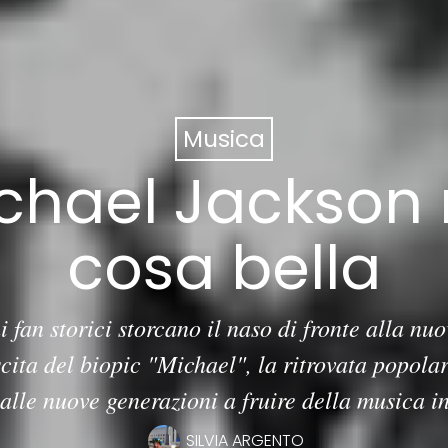
Musica
ichael Jackson
cosa bella
 fan storici storcano il naso di fronte alla n
cita del biopic "Michael", la ritrovata popolar
alle nuove generazioni a fruire della musica i
SILVIA ARGENTO