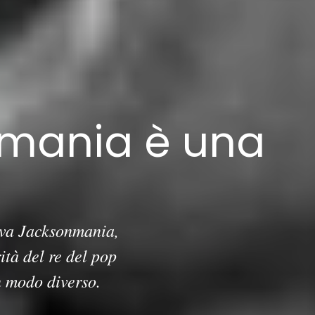
 mania è una
uova Jacksonmania,
ità del re del pop
n modo diverso.