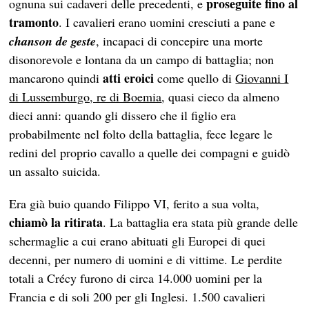
proseguite fino al
ognuna sui cadaveri delle precedenti, e
tramonto
. I cavalieri erano uomini cresciuti a pane e
chanson de geste
, incapaci di concepire una morte
disonorevole e lontana da un campo di battaglia; non
atti eroici
mancarono quindi
come quello di
Giovanni I
di Lussemburgo, re di Boemia
, quasi cieco da almeno
dieci anni: quando gli dissero che il figlio era
probabilmente nel folto della battaglia, fece legare le
redini del proprio cavallo a quelle dei compagni e guidò
un assalto suicida.
Era già buio quando Filippo VI, ferito a sua volta,
chiamò la ritirata
. La battaglia era stata più grande delle
schermaglie a cui erano abituati gli Europei di quei
decenni, per numero di uomini e di vittime. Le perdite
totali a Crécy furono di circa 14.000 uomini per la
Francia e di soli 200 per gli Inglesi. 1.500 cavalieri