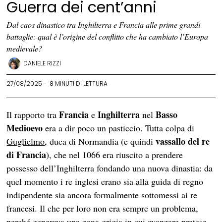
Guerra dei cent’anni
Dal caos dinastico tra Inghilterra e Francia alle prime grandi
battaglie: qual è l’origine del conflitto che ha cambiato l’Europa
medievale?
DANIELE RIZZI
27/08/2025
8 MINUTI DI LETTURA
Francia
Inghilterra
Basso
Il rapporto tra
e
nel
Medioevo
era a dir poco un pasticcio. Tutta colpa di
vassallo del re
Guglielmo
, duca di Normandia (e quindi
di Francia
), che nel 1066 era riuscito a prendere
possesso dell’Inghilterra fondando una nuova dinastia: da
quel momento i re inglesi erano sia alla guida di regno
indipendente sia ancora formalmente sottomessi ai re
francesi. Il che per loro non era sempre un problema,
perché generava una zona grigia in cui avanzare pretese