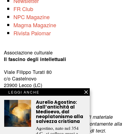
Newsletter
FR Club
NPC Magazine
Magma Magazine
Rivista Palomar
Associazione culturale
Il fascino degli intellettuali
Viale Filippo Turati 80
c/o Castelnovo
23900 Lecco (LC)
LEGGI ANCHE
www.fascinointellettuali.it
Aurelio Agostino:
info[at]fascinointellettuali.it
dall’antichità al
Medioevo, dal
neoplatonismo alla
Per segnalare eventuali errori nell’uso di materiale
salvezza cristiana
riservato,
scriveteci
e provvederemo prontamente alla
Agostino, nato nel 354
rimozione del materiale lesivo dei diritti di terzi.
d.C., si colloca quasi a