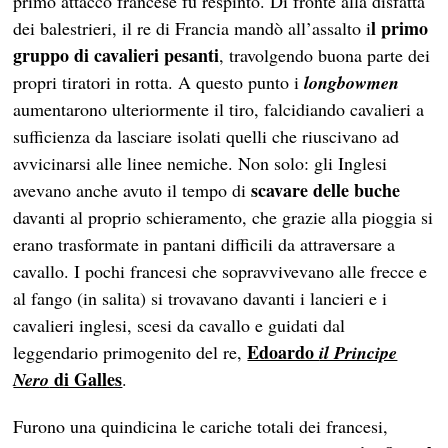
primo attacco francese fu respinto. Di fronte alla disfatta
l primo
dei balestrieri, il re di Francia mandò all’assalto i
gruppo di cavalieri pesanti
, travolgendo buona parte dei
propri tiratori in rotta. A questo punto i
longbowmen
aumentarono ulteriormente il tiro, falcidiando cavalieri a
sufficienza da lasciare isolati quelli che riuscivano ad
avvicinarsi alle linee nemiche. Non solo: gli Inglesi
scavare delle buche
avevano anche avuto il tempo di
davanti al proprio schieramento, che grazie alla pioggia si
erano trasformate in pantani difficili da attraversare a
cavallo. I pochi francesi che sopravvivevano alle frecce e
al fango (in salita) si trovavano davanti i lancieri e i
cavalieri inglesi, scesi da cavallo e guidati dal
Edoardo
leggendario primogenito del re,
il Principe
di Galles
Nero
.
Furono una quindicina le cariche totali dei francesi,