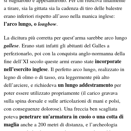
si bagnarono e appesantirono. Per chi riusciva finalmente
a tirare, sia la gittata sia la cadenza di tiro delle balestre
erano inferiori rispetto all’asso nella manica inglese:
l’arco lungo, o
longbow
.
La dicitura più corretta per quest’arma sarebbe arco lungo
gallese
. Erano stati infatti gli abitanti del Galles a
perfezionarlo, poi con la conquista anglo-normanna della
incorporate
fine dell’XI secolo queste armi erano state
nell’esercito inglese
. Il perfetto arco lungo, realizzato in
legno di olmo o di tasso, era leggermente più alto
un lungo addestramento
dell’arciere, e richiedeva
per
poter essere utilizzato propriamente (il carico gravava
sulla spina dorsale e sulle articolazioni di mani e polsi,
con conseguenze dolorose). Una freccia ben scagliata
penetrare un’armatura in cuoio o una cotta di
poteva
maglia
anche a 200 metri di distanza, e l’archeologia