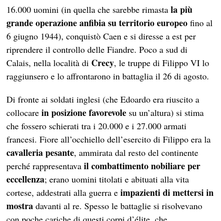
la più
16.000 uomini (in quella che sarebbe rimasta
grande operazione anfibia su territorio europeo
fino al
6 giugno 1944), conquistò Caen e si diresse a est per
riprendere il controllo delle Fiandre. Poco a sud di
Crecy
Calais, nella località di
, le truppe di Filippo VI lo
raggiunsero e lo affrontarono in battaglia il 26 di agosto.
Di fronte ai soldati inglesi (che Edoardo era riuscito a
in posizione favorevole
collocare
su un’altura) si stima
che fossero schierati tra i 20.000 e i 27.000 armati
francesi. Fiore all’occhiello dell’esercito di Filippo era la
cavalleria pesante
, ammirata dal resto del continente
il combattimento nobiliare per
perché rappresentava
eccellenza
; erano uomini titolati e abituati alla vita
impazienti di mettersi in
cortese, addestrati alla guerra e
mostra
davanti al re. Spesso le battaglie si risolvevano
con poche cariche di questi corpi d’élite, che