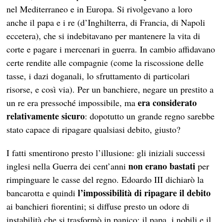
nel Mediterraneo e in Europa. Si rivolgevano a loro
anche il papa e i re (d’Inghilterra, di Francia, di Napoli
eccetera), che si indebitavano per mantenere la vita di
corte e pagare i mercenari in guerra. In cambio affidavano
certe rendite alle compagnie (come la riscossione delle
tasse, i dazi doganali, lo sfruttamento di particolari
risorse, e così via). Per un banchiere, negare un prestito a
era considerato
un re era pressoché impossibile, ma
relativamente sicuro
: dopotutto un grande regno sarebbe
stato capace di ripagare qualsiasi debito, giusto?
I fatti smentirono presto l’illusione: gli iniziali successi
non erano bastati
inglesi nella Guerra dei cent’anni
per
rimpinguare le casse del regno. Edoardo III dichiarò la
l’impossibilità di ripagare il debito
bancarotta e quindi
ai banchieri fiorentini; si diffuse presto un odore di
instabilità che si trasformò in panico: il papa, i nobili e il