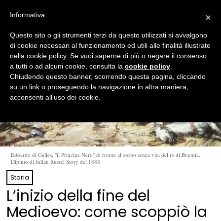
Informativa
×
Questo sito o gli strumenti terzi da questo utilizzati si avvalgono
di cookie necessari al funzionamento ed utili alle finalità illustrate
nella cookie policy. Se vuoi saperne di più o negare il consenso
a tutti o ad alcuni cookie, consulta la
cookie policy
.
Chiudendo questo banner, scorrendo questa pagina, cliccando
su un link o proseguendo la navigazione in altra maniera,
acconsenti all’uso dei cookie.
Edoardo di Galles, "il Principe Nero" di fronte al corpo senza vita del re di Boemia.
Dipinto di Julian Russel Story del 1888
Storia
L’inizio della fine del
Medioevo: come scoppiò la