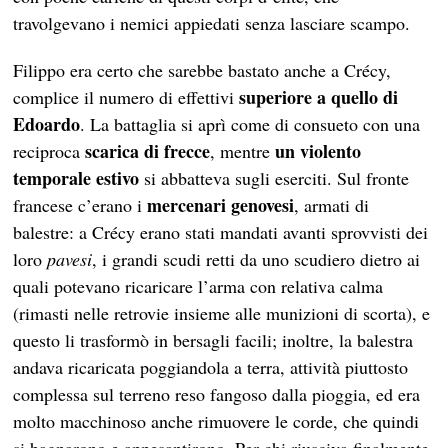
travolgevano i nemici appiedati senza lasciare scampo.
Filippo era certo che sarebbe bastato anche a Crécy,
superiore a quello di
complice il numero di effettivi
Edoardo
. La battaglia si aprì come di consueto con una
scarica di frecce
un violento
reciproca
, mentre
temporale estivo
si abbatteva sugli eserciti. Sul fronte
mercenari genovesi
francese c’erano i
, armati di
balestre: a Crécy erano stati mandati avanti sprovvisti dei
loro
pavesi
, i grandi scudi retti da uno scudiero dietro ai
quali potevano ricaricare l’arma con relativa calma
(rimasti nelle retrovie insieme alle munizioni di scorta), e
questo li trasformò in bersagli facili; inoltre, la balestra
andava ricaricata poggiandola a terra, attività piuttosto
complessa sul terreno reso fangoso dalla pioggia, ed era
molto macchinoso anche rimuovere le corde, che quindi