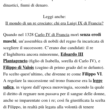
dinastici, fiumi di denaro.
Leggi anche:
Il mondo di un re crociato: chi era Luigi IX di Francia?
senza eredi
Quando nel 1328
Carlo IV di Francia
morì
maschi
, un’assemblea di nobili del regno fu incaricata di
scegliere il successore. C’erano due candidati: il re
Edoardo III
d’Inghilterra ancora minorenne,
Plantageneto
(figlio di Isabella, sorella di Carlo IV), e
Filippo di Valois
(cugino di primo grado del re defunto).
Filippo VI
Fu scelto quest’ultimo, che divenne re come
.
legge
A regolare la successione sul trono francese era la
salica
, in vigore dall’epoca merovingia, secondo la quale
il diritto di regnare non passava per il sangue delle donne,
anche se imparentate con i re; così fu giustificata la scelta
di Filippo, in realtà più legata alla volontà di tenere