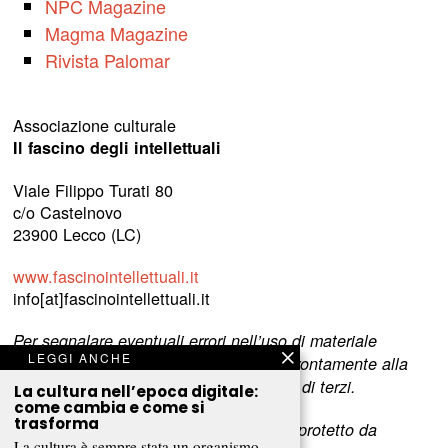
NPC Magazine
Magma Magazine
Rivista Palomar
Associazione culturale
Il fascino degli intellettuali
Viale Filippo Turati 80
c/o Castelnovo
23900 Lecco (LC)
www.fascinointellettuali.it
info[at]fascinointellettuali.it
Per segnalare eventuali errori nell’uso di materiale
LEGGI ANCHE
riservato,
scriveteci
e provvederemo prontamente alla
rimozione del materiale lesivo dei diritti di terzi.
La cultura nell’epoca digitale:
come cambia e come si
trasforma
L’intero contenuto di questo sito web è protetto da
La cultura è sempre stata un organismo