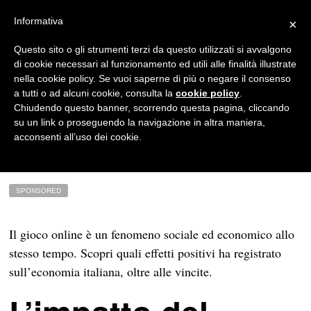
Informativa
×
Altro
Questo sito o gli strumenti terzi da questo utilizzati si avvalgono
di cookie necessari al funzionamento ed utili alle finalità illustrate
Gli effetti del gioco online
nella cookie policy. Se vuoi saperne di più o negare il consenso
sull’economia italiana
a tutti o ad alcuni cookie, consulta la
cookie policy
.
Chiudendo questo banner, scorrendo questa pagina, cliccando
REDAZIONE
su un link o proseguendo la navigazione in altra maniera,
acconsenti all’uso dei cookie.
07/06/2025
3 MINUTI DI LETTURA
SPONSORED
Il gioco online è un fenomeno sociale ed economico allo
stesso tempo. Scopri quali effetti positivi ha registrato
sull’economia italiana, oltre alle vincite.