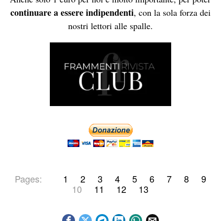
continuare a essere indipendenti
, con la sola forza dei
nostri lettori alle spalle.
Pages:
1
2
3
4
5
6
7
8
9
10
11
12
13