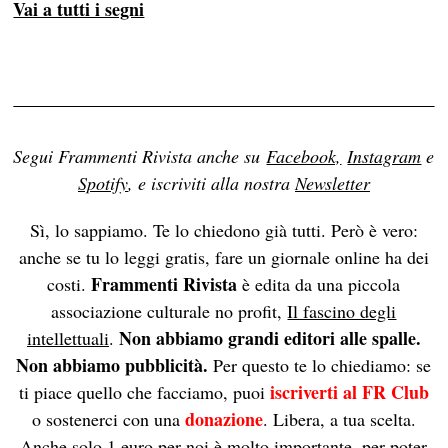
Vai a tutti i segni
Segui Frammenti Rivista anche su
Facebook,
Instagram
e
Spotify
, e iscriviti alla nostra
Newsletter
Sì, lo sappiamo. Te lo chiedono già tutti. Però è vero:
anche se tu lo leggi gratis, fare un giornale online ha dei
Frammenti Rivista
costi.
è edita da una piccola
associazione culturale no profit,
Il fascino degli
Non abbiamo grandi editori alle spalle.
intellettuali
.
Non abbiamo pubblicità.
Per questo te lo chiediamo: se
iscriverti al FR Club
ti piace quello che facciamo, puoi
donazione
o sostenerci con una
. Libera, a tua scelta.
Anche solo 1 euro per noi è molto importante, per poter