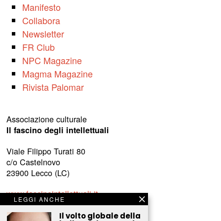
Manifesto
Collabora
Newsletter
FR Club
NPC Magazine
Magma Magazine
Rivista Palomar
Associazione culturale
Il fascino degli intellettuali
Viale Filippo Turati 80
c/o Castelnovo
23900 Lecco (LC)
www.fascinointellettuali.it
LEGGI ANCHE
info[at]fascinointellettuali.it
Il volto globale della