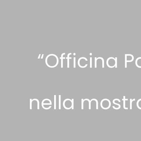
“Officina P
nella most