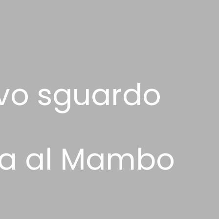
uovo sguardo
ma al Mambo