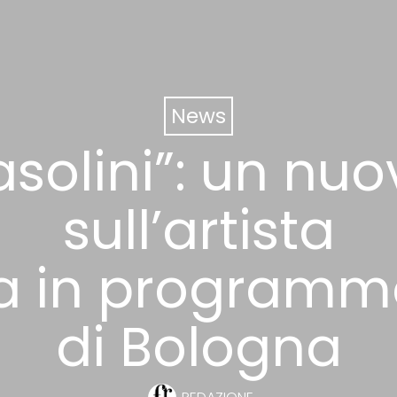
News
asolini”: un n
sull’artista
ra in program
di Bologna