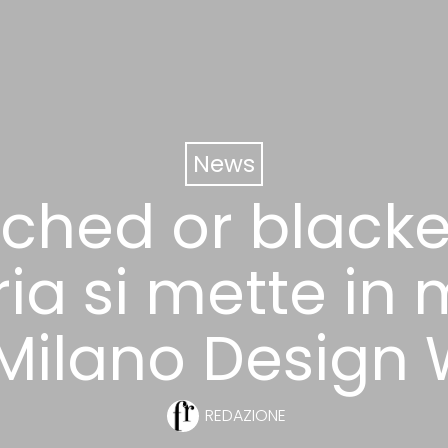
News
ched or black
ia si mette in
 Milano Design
REDAZIONE