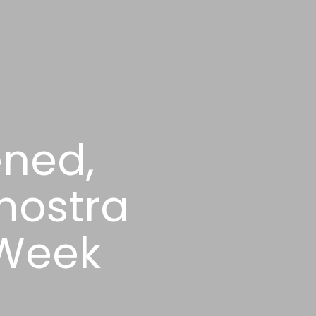
ened,
 mostra
 Week