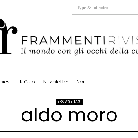
ssics
FR Club
Newsletter
Noi
BROWSE TAG
aldo moro