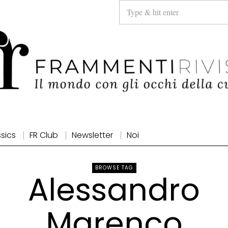
ssics
FR Club
Newsletter
Noi
BROWSE TAG
Alessandro
Marenco