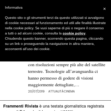
Informativa
×
Questo sito o gli strumenti terzi da questo utilizzati si avvalgono
BROWSE TAG
allunaggio
di cookie necessari al funzionamento ed utili alle finalità illustrate
nella cookie policy. Se vuoi saperne di più o negare il consenso
a tutti o ad alcuni cookie, consulta la
cookie policy
.
La luna vista al cinema, storia
Chiudendo questo banner, scorrendo questa pagina, cliccando
di un sogno divenuto realtà
su un link o proseguendo la navigazione in altra maniera,
acconsenti all’uso dei cookie.
Da quel primo sorprendente passo sul
suolo lunare ci siamo abituati a immagini
con risoluzioni sempre più alte del satellite
terrestre. Tecnologie all’avanguardia ci
hanno permesso di godere di visioni
maggiormente dettagliate,…
20/07/2019
ATTUALITÀ
·
CINEMA
è una testata giornalistica registrata
Frammenti Rivista