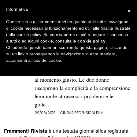
Informativa
×
Questo sito o gli strumenti terzi da questo utilizzati si avvalgono
BROWSE TAG
Charlize Theron
di cookie necessari al funzionamento ed utili alle finalità illustrate
nella cookie policy. Se vuoi saperne di più o negare il consenso
a tutti o ad alcuni cookie, consulta la
cookie policy
.
Tully: la nanny Mary Poppins
Chiudendo questo banner, scorrendo questa pagina, cliccando
dei millennials
su un link o proseguendo la navigazione in altra maniera,
acconsenti all’uso dei cookie.
La nanny Tully entra nella vita della
semplice madre di famiglia Marlo proprio
al momento giusto. Le due donne
riscoprono la complicità e la comprensione
femminile attraverso i problemi e le
gioie…
29/06/2018
CINEMA
·
RECENSIONI FILM
è una testata giornalistica registrata
Frammenti Rivista