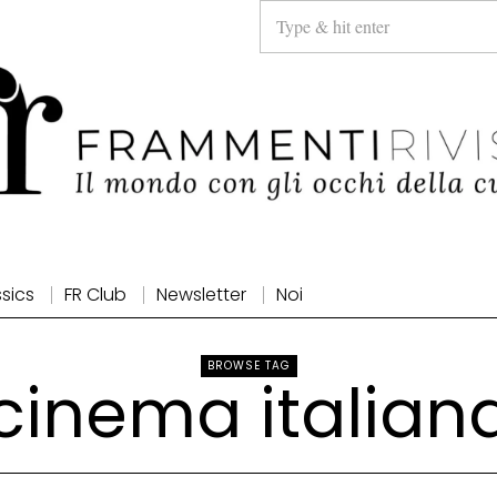
ssics
FR Club
Newsletter
Noi
BROWSE TAG
cinema italian