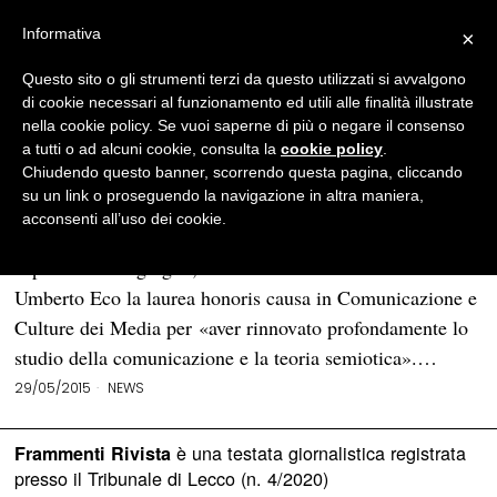
Informativa
×
Questo sito o gli strumenti terzi da questo utilizzati si avvalgono
BROWSE TAG
Comunicazione e Culture
di cookie necessari al funzionamento ed utili alle finalità illustrate
nella cookie policy. Se vuoi saperne di più o negare il consenso
dei Media
a tutti o ad alcuni cookie, consulta la
cookie policy
.
Chiudendo questo banner, scorrendo questa pagina, cliccando
su un link o proseguendo la navigazione in altra maniera,
Università di Torino: laurea honoris causa
acconsenti all’uso dei cookie.
a Umberto Eco
Il prossimo 10 giugno, l’Università di Torino conferirà ad
Umberto Eco la laurea honoris causa in Comunicazione e
Culture dei Media per «aver rinnovato profondamente lo
studio della comunicazione e la teoria semiotica».…
29/05/2015
NEWS
è una testata giornalistica registrata
Frammenti Rivista
presso il Tribunale di Lecco (n. 4/2020)