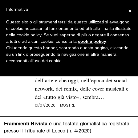
Informativa
×
Questo sito o gli strumenti terzi da questo utilizzati si avvalgono
BROWSE TAG
copia
di cookie necessari al funzionamento ed utili alle finalità illustrate
nella cookie policy. Se vuoi saperne di più o negare il consenso
a tutti o ad alcuni cookie, consulta la
cookie policy
.
«Di quadro in quadro»: l’arte
Chiudendo questo banner, scorrendo questa pagina, cliccando
come dialogo infinito
su un link o proseguendo la navigazione in altra maniera,
acconsenti all’uso dei cookie.
Che cosa significa essere originali? È una
domanda che attraversa tutta la storia
dell’arte e che oggi, nell’epoca dei social
network, dei remix, delle cover musicali e
del «tutto già visto», sembra…
01/07/2026
MOSTRE
è una testata giornalistica registrata
Frammenti Rivista
presso il Tribunale di Lecco (n. 4/2020)