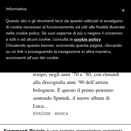
Informativa
×
Questo sito o gli strumenti terzi da questo utilizzati si avvalgono
BROWSE TAG
elettropop
di cookie necessari al funzionamento ed utili alle finalità illustrate
nella cookie policy. Se vuoi saperne di più o negare il consenso
a tutti o ad alcuni cookie, consulta la
cookie policy
.
«Sputnik», il nuovo album di
Chiudendo questo banner, scorrendo questa pagina, cliccando
Luca Carboni tra new wave anni
su un link o proseguendo la navigazione in altra maniera,
’80 e indie italiano
acconsenti all’uso dei cookie.
Sonorità che ci riportano indietro nel
tempo, negli anni ’70 e ’80, con rimandi
alla discografia anni ’90 dell’artista
bolognese. È questo il primo pensiero
sentendo Sputnik, il nuovo album di
Luca…
11/06/2018
MUSICA
è una testata giornalistica registrata
Frammenti Rivista