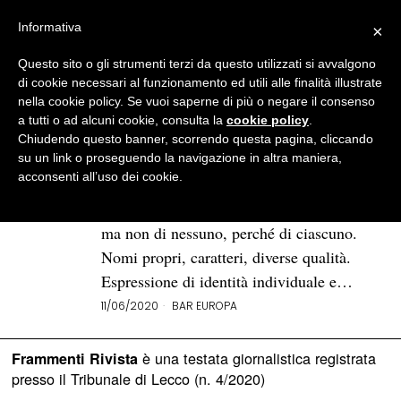
Informativa
×
Questo sito o gli strumenti terzi da questo utilizzati si avvalgono
BROWSE TAG
Fabio Severino
di cookie necessari al funzionamento ed utili alle finalità illustrate
nella cookie policy. Se vuoi saperne di più o negare il consenso
a tutti o ad alcuni cookie, consulta la
cookie policy
.
Ciò che è pubblico è di tutti e di
Chiudendo questo banner, scorrendo questa pagina, cliccando
ciascuno | Bar Europa
su un link o proseguendo la navigazione in altra maniera,
acconsenti all’uso dei cookie.
Ciò è pubblico è di tutti ma non in modo
indistinto, massificato, anonimo. Di tutti
ma non di nessuno, perché di ciascuno.
Nomi propri, caratteri, diverse qualità.
Espressione di identità individuale e…
11/06/2020
BAR EUROPA
è una testata giornalistica registrata
Frammenti Rivista
presso il Tribunale di Lecco (n. 4/2020)