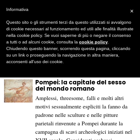
Informativa
×
Questo sito o gli strumenti terzi da questo utilizzati si avvalgono
BROWSE TAG
fallo
di cookie necessari al funzionamento ed utili alle finalità illustrate
nella cookie policy. Se vuoi saperne di più o negare il consenso
a tutti o ad alcuni cookie, consulta la
cookie policy
.
Falli in parata a Kawasaki
Chiudendo questo banner, scorrendo questa pagina, cliccando
su un link o proseguendo la navigazione in altra maniera,
Grafica a cura di Federica Bettoni…
acconsenti all’uso dei cookie.
03/07/2019
TURISMO CULTURALE
Pompei: la capitale del sesso
del mondo romano
Amplessi, threesome, falli e molti altri
motivi sessualmente espliciti la fanno da
padrone nelle sculture e nelle pitture
parietali rinvenute a Pompei durante la
campagna di scavi archeologici iniziati nel