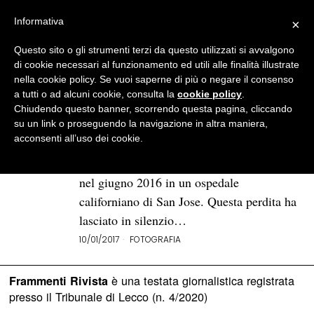
Informativa
×
Questo sito o gli strumenti terzi da questo utilizzati si avvalgono
BROWSE TAG
Fan Ho
di cookie necessari al funzionamento ed utili alle finalità illustrate
nella cookie policy. Se vuoi saperne di più o negare il consenso
a tutti o ad alcuni cookie, consulta la
cookie policy
.
Fan Ho: Hong Kong, il talento e
Chiudendo questo banner, scorrendo questa pagina, cliccando
una macchina fotografica
su un link o proseguendo la navigazione in altra maniera,
acconsenti all’uso dei cookie.
84 anni dopo i suoi primi sguardi il grande
maestro di fotografia Fan Ho si è spento
nel giugno 2016 in un ospedale
californiano di San Jose. Questa perdita ha
lasciato in silenzio…
10/01/2017
FOTOGRAFIA
è una testata giornalistica registrata
Frammenti Rivista
presso il Tribunale di Lecco (n. 4/2020)