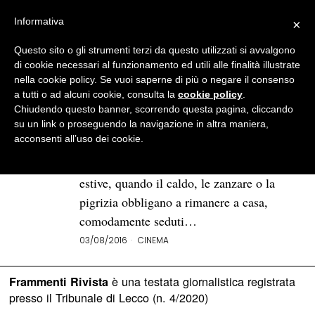
Informativa
×
Questo sito o gli strumenti terzi da questo utilizzati si avvalgono
BROWSE TAG
film muti
di cookie necessari al funzionamento ed utili alle finalità illustrate
nella cookie policy. Se vuoi saperne di più o negare il consenso
a tutti o ad alcuni cookie, consulta la
cookie policy
.
5 film che lasciano… senza
Chiudendo questo banner, scorrendo questa pagina, cliccando
parole
su un link o proseguendo la navigazione in altra maniera,
acconsenti all’uso dei cookie.
Dopo i 5 film a tema gioventù, eccoci di
ritorno con nuove proposte per le serate
estive, quando il caldo, le zanzare o la
pigrizia obbligano a rimanere a casa,
comodamente seduti…
03/08/2016
CINEMA
è una testata giornalistica registrata
Frammenti Rivista
presso il Tribunale di Lecco (n. 4/2020)