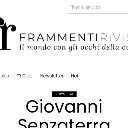
ssics
FR Club
Newsletter
Noi
BROWSE TAG
Giovanni
Senzaterra