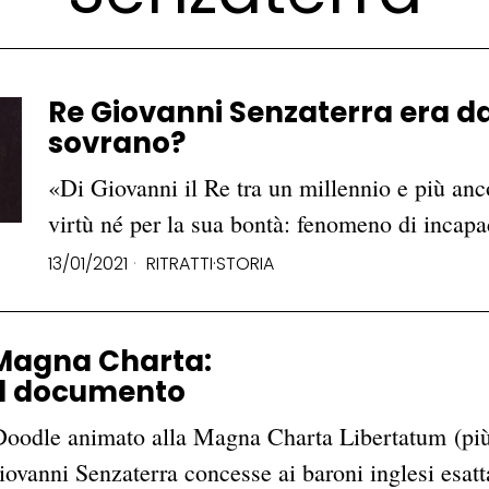
Re Giovanni Senzaterra era d
sovrano?
«Di Giovanni il Re tra un millennio e più anco
virtù né per la sua bontà: fenomeno di incapac
13/01/2021
RITRATTI
·
STORIA
 Magna Charta:
el documento
Doodle animato alla Magna Charta Libertatum (pi
iovanni Senzaterra concesse ai baroni inglesi esat