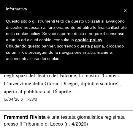
Informativa
×
Questo sito o gli strumenti terzi da questo utilizzati si avvalgono
BROWSE TAG
gloria
di cookie necessari al funzionamento ed utili alle finalità illustrate
nella cookie policy. Se vuoi saperne di più o negare il consenso
a tutti o ad alcuni cookie, consulta la
cookie policy
.
Il Palazzo Reale di Genova
Chiudendo questo banner, scorrendo questa pagina, cliccando
omaggia Canova: esposti
su un link o proseguendo la navigazione in altra maniera,
disegni dipinti e sculture
acconsenti all’uso dei cookie.
Oggi alle ore 17.00 inaugura a Palazzo Reale di Genova,
negli spazi del Teatro del Falcone, la mostra “Canova.
L’invenzione della Gloria. Disegni, dipinti e sculture”,
aperta al pubblico dal 16 aprile…
15/04/2016
NEWS
è una testata giornalistica registrata
Frammenti Rivista
presso il Tribunale di Lecco (n. 4/2020)