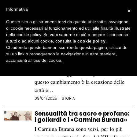
Informativa
×
Questo sito o gli strumenti terzi da questo utilizzati si avvalgono
BROWSE TAG
goliardi
di cookie necessari al funzionamento ed utili alle finalità illustrate
nella cookie policy. Se vuoi saperne di più o negare il consenso
a tutti o ad alcuni cookie, consulta la
cookie policy
.
I Goliardi nel medioevo
Chiudendo questo banner, scorrendo questa pagina, cliccando
su un link o proseguendo la navigazione in altra maniera,
Il XII secolo è l’epoca che cambia
acconsenti all’uso dei cookie.
l’Europa e la rende molto più simile a ciò
che vediamo oggi. Il fatto più eclatante di
questo cambiamento è la creazione delle
città e…
09/04/2025
STORIA
Sensualità tra sacro e profano:
i goliardi e i «Carmina Burana»
I Carmina Burana sono versi, per lo più