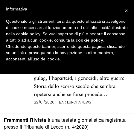
Informativa
×
Questo sito o gli strumenti terzi da questo utilizzati si avvalgono
BROWSE TAG
grazia
di cookie necessari al funzionamento ed utili alle finalità illustrate
nella cookie policy. Se vuoi saperne di più o negare il consenso
a tutti o ad alcuni cookie, consulta la
cookie policy
.
L'unico gradiente di umanità |
Chiudendo questo banner, scorrendo questa pagina, cliccando
Bar Europa
su un link o proseguendo la navigazione in altra maniera,
acconsenti all’uso dei cookie.
Senza contare ciò che è stato prima. Due
guerre mondiali, i campi di sterminio, i
gulag, l’haparteid, i genocidi, altre guerre.
Storia dello scorso secolo che sembra
ripetersi anche se forse procede…
22/01/2020
BAR EUROPA
·
NEWS
è una testata giornalistica registrata
Frammenti Rivista
presso il Tribunale di Lecco (n. 4/2020)