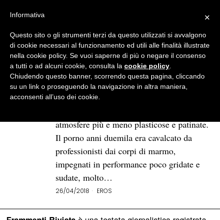
Informativa
×
Questo sito o gli strumenti terzi da questo utilizzati si avvalgono
BROWSE TAG
Hot girls wanted
di cookie necessari al funzionamento ed utili alle finalità illustrate
nella cookie policy. Se vuoi saperne di più o negare il consenso
a tutti o ad alcuni cookie, consulta la
cookie policy
.
Più hard e meno hardcore: il
Chiudendo questo banner, scorrendo questa pagina, cliccando
porno etico è eccitante e
su un link o proseguendo la navigazione in altra maniera,
giusto
acconsenti all’uso dei cookie.
Attorno all’industria del sesso gravitano
atmosfere più e meno plasticose e patinate.
Il porno anni duemila era cavalcato da
professionisti dai corpi di marmo,
impegnati in performance poco gridate e
sudate, molto…
26/04/2018
EROS
è una testata giornalistica registrata
Frammenti Rivista