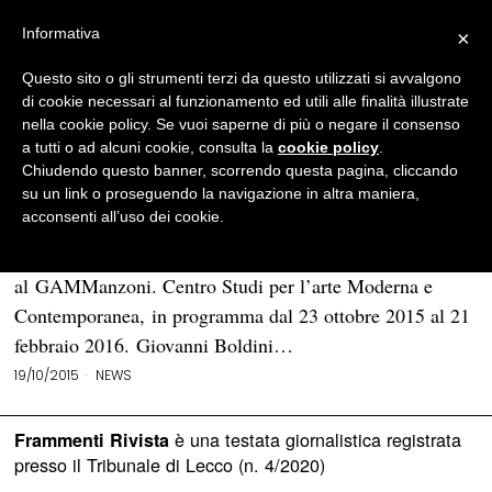
Informativa
×
Questo sito o gli strumenti terzi da questo utilizzati si avvalgono
BROWSE TAG
Italiens de paris
di cookie necessari al funzionamento ed utili alle finalità illustrate
nella cookie policy. Se vuoi saperne di più o negare il consenso
a tutti o ad alcuni cookie, consulta la
cookie policy
.
Milano: la Belle Époque italiana al
Chiudendo questo banner, scorrendo questa pagina, cliccando
GAMManzoni
su un link o proseguendo la navigazione in altra maniera,
acconsenti all’uso dei cookie.
MILANO – Belle Époque. La Parigi di Boldini, De
Nittis e Zandomeneghi è il nome della mostra
al GAMManzoni. Centro Studi per l’arte Moderna e
Contemporanea, in programma dal 23 ottobre 2015 al 21
febbraio 2016. Giovanni Boldini…
19/10/2015
NEWS
è una testata giornalistica registrata
Frammenti Rivista
presso il Tribunale di Lecco (n. 4/2020)