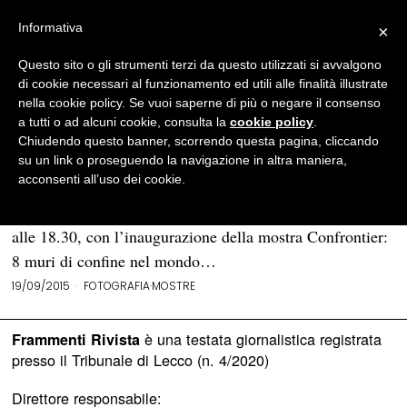
Informativa
×
Questo sito o gli strumenti terzi da questo utilizzati si avvalgono
BROWSE TAG
Kai Wiedenhöfer
di cookie necessari al funzionamento ed utili alle finalità illustrate
nella cookie policy. Se vuoi saperne di più o negare il consenso
a tutti o ad alcuni cookie, consulta la
cookie policy
.
“Confrontier” di Kai Wiedenhöfer:
Chiudendo questo banner, scorrendo questa pagina, cliccando
la fotografia che supera i muri
su un link o proseguendo la navigazione in altra maniera,
acconsenti all’uso dei cookie.
LECCO – Il primo fine settimana della 18° edizione del
festival Immagimondo si apre a Lecco, in via dell’Isola,
alle 18.30, con l’inaugurazione della mostra Confrontier:
8 muri di confine nel mondo…
19/09/2015
FOTOGRAFIA
·
MOSTRE
è una testata giornalistica registrata
Frammenti Rivista
presso il Tribunale di Lecco (n. 4/2020)
Direttore responsabile: