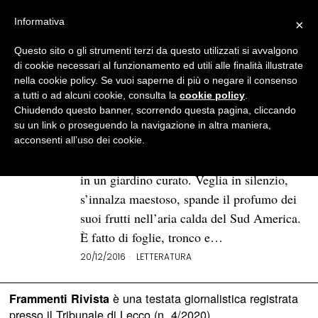
Informativa
×
Questo sito o gli strumenti terzi da questo utilizzati si avvalgono
BROWSE TAG
la donna abitata
di cookie necessari al funzionamento ed utili alle finalità illustrate
nella cookie policy. Se vuoi saperne di più o negare il consenso
a tutti o ad alcuni cookie, consulta la
cookie policy
.
Contro ogni dittatura: “La
Chiudendo questo banner, scorrendo questa pagina, cliccando
donna abitata” di Gioconda
su un link o proseguendo la navigazione in altra maniera,
Belli
acconsenti all’uso dei cookie.
Un albero d’arancio allunga la sua ombra
in un giardino curato. Veglia in silenzio,
s’innalza maestoso, spande il profumo dei
suoi frutti nell’aria calda del Sud America.
È fatto di foglie, tronco e…
20/12/2016
LETTERATURA
è una testata giornalistica registrata
Frammenti Rivista
presso il Tribunale di Lecco (n. 4/2020)