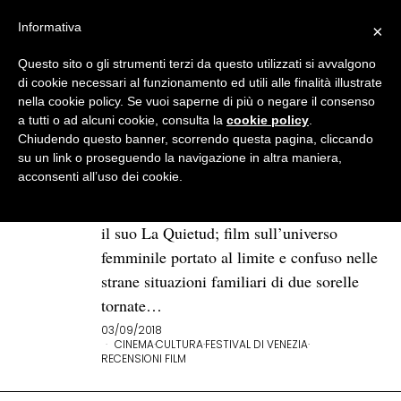
Informativa
×
Questo sito o gli strumenti terzi da questo utilizzati si avvalgono
BROWSE TAG
la quietud
di cookie necessari al funzionamento ed utili alle finalità illustrate
nella cookie policy. Se vuoi saperne di più o negare il consenso
a tutti o ad alcuni cookie, consulta la
cookie policy
.
«La Quietud», l’amore e la
Chiudendo questo banner, scorrendo questa pagina, cliccando
sorellanza per Pablo Trapero
su un link o proseguendo la navigazione in altra maniera,
acconsenti all’uso dei cookie.
Tornato a Venezia dopo il leone d’oro
per El Clan (2015), Pablo Trapero presenta
il suo La Quietud; film sull’universo
femminile portato al limite e confuso nelle
strane situazioni familiari di due sorelle
tornate…
03/09/2018
CINEMA
·
CULTURA
·
FESTIVAL DI VENEZIA
·
RECENSIONI FILM