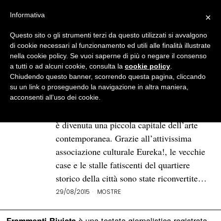
Informativa
×
Questo sito o gli strumenti terzi da questo utilizzati si avvalgono
BROWSE TAG
laboratorio saccardi
di cookie necessari al funzionamento ed utili alle finalità illustrate
nella cookie policy. Se vuoi saperne di più o negare il consenso
a tutti o ad alcuni cookie, consulta la
cookie policy
.
Estrazione/Astrazione: l’arte
Chiudendo questo banner, scorrendo questa pagina, cliccando
contemporanea
su un link o proseguendo la navigazione in altra maniera,
di scena a Caltanissetta
acconsenti all’uso dei cookie.
A partire dall’8 luglio 2015, Caltanissetta
è divenuta una piccola capitale dell’arte
contemporanea. Grazie all’attivissima
associazione culturale Eureka!, le vecchie
case e le stalle fatiscenti del quartiere
storico della città sono state riconvertite…
29/08/2015
MOSTRE
è una testata giornalistica registrata
Frammenti Rivista