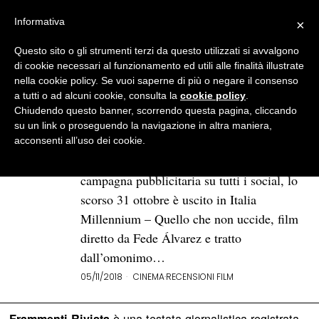
Informativa
×
Questo sito o gli strumenti terzi da questo utilizzati si avvalgono
BROWSE TAG
lisbeth salander
di cookie necessari al funzionamento ed utili alle finalità illustrate
nella cookie policy. Se vuoi saperne di più o negare il consenso
a tutti o ad alcuni cookie, consulta la
cookie policy
.
«Millennium – Quello che non
Chiudendo questo banner, scorrendo questa pagina, cliccando
uccide»: tanta azione e poco
su un link o proseguendo la navigazione in altra maniera,
thriller
acconsenti all’uso dei cookie.
Finalmente, dopo una lunghissima
campagna pubblicitaria su tutti i social, lo
scorso 31 ottobre è uscito in Italia
Millennium – Quello che non uccide, film
diretto da Fede Álvarez e tratto
dall’omonimo…
05/11/2018
CINEMA
·
RECENSIONI FILM
è una testata giornalistica registrata
Frammenti Rivista