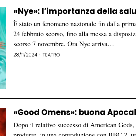
«Nye»: l’importanza della sal
È stato un fenomeno nazionale fin dalla prima
24 febbraio scorso, fino alla messa a dispos
scorso 7 novembre. Ora Nye arriva…
28/11/2024
TEATRO
«Good Omens»: buona Apocalis
Dopo il relativo successo di American Gods
produrre, in una coproduzione con BBC 2, una