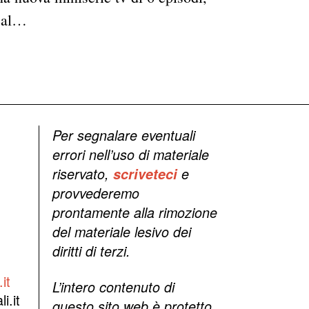
heal…
Per segnalare eventuali
errori nell’uso di materiale
riservato,
scriveteci
e
provvederemo
prontamente alla rimozione
del materiale lesivo dei
diritti di terzi.
it
L’intero contenuto di
i.it
questo sito web è protetto