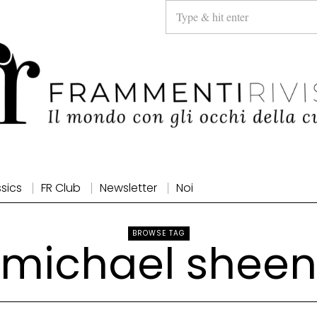
ssics
FR Club
Newsletter
Noi
BROWSE TAG
michael sheen