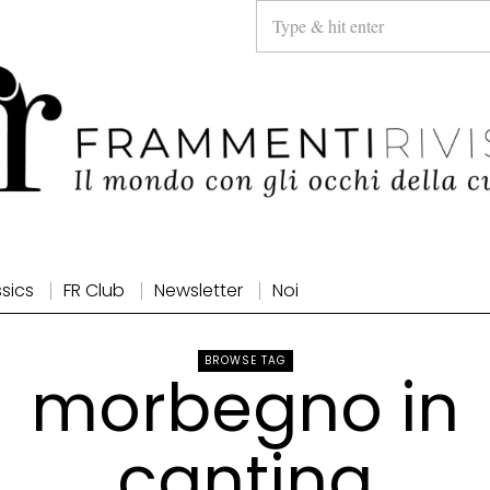
ssics
FR Club
Newsletter
Noi
BROWSE TAG
morbegno in
cantina