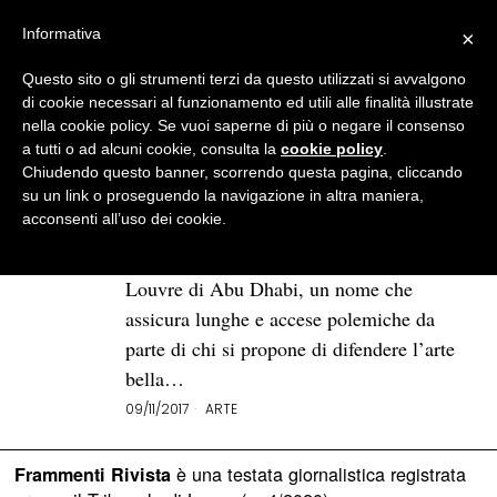
Informativa
×
Questo sito o gli strumenti terzi da questo utilizzati si avvalgono
BROWSE TAG
opening
di cookie necessari al funzionamento ed utili alle finalità illustrate
nella cookie policy. Se vuoi saperne di più o negare il consenso
a tutti o ad alcuni cookie, consulta la
cookie policy
.
Chi ha paura del Louvre di Abu
Chiudendo questo banner, scorrendo questa pagina, cliccando
Dhabi?
su un link o proseguendo la navigazione in altra maniera,
acconsenti all’uso dei cookie.
I riflettori del mondo sono puntati
sull’imminente apertura del visionario
Louvre di Abu Dhabi, un nome che
assicura lunghe e accese polemiche da
parte di chi si propone di difendere l’arte
bella…
09/11/2017
ARTE
è una testata giornalistica registrata
Frammenti Rivista