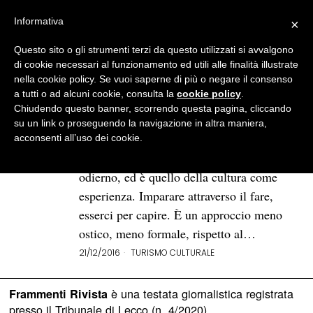
Informativa
×
Questo sito o gli strumenti terzi da questo utilizzati si avvalgono
BROWSE TAG
patrimonio immateriale
di cookie necessari al funzionamento ed utili alle finalità illustrate
nella cookie policy. Se vuoi saperne di più o negare il consenso
a tutti o ad alcuni cookie, consulta la
cookie policy
.
Cultura come esperienza: il
Chiudendo questo banner, scorrendo questa pagina, cliccando
patrimonio immateriale
su un link o proseguendo la navigazione in altra maniera,
italiano
acconsenti all’uso dei cookie.
C’è un concetto di cultura sotteso al vivere
odierno, ed è quello della cultura come
esperienza. Imparare attraverso il fare,
esserci per capire. È un approccio meno
ostico, meno formale, rispetto al…
21/12/2016
TURISMO CULTURALE
è una testata giornalistica registrata
Frammenti Rivista
presso il Tribunale di Lecco (n. 4/2020)