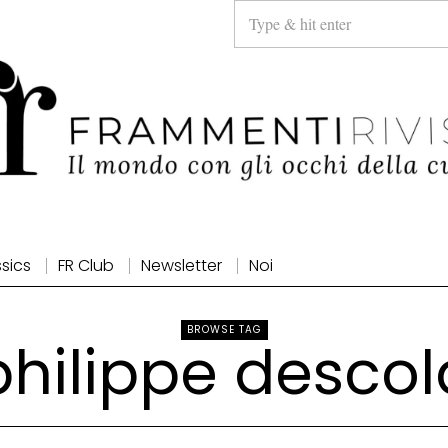
ssics
FR Club
Newsletter
Noi
BROWSE TAG
philippe descol