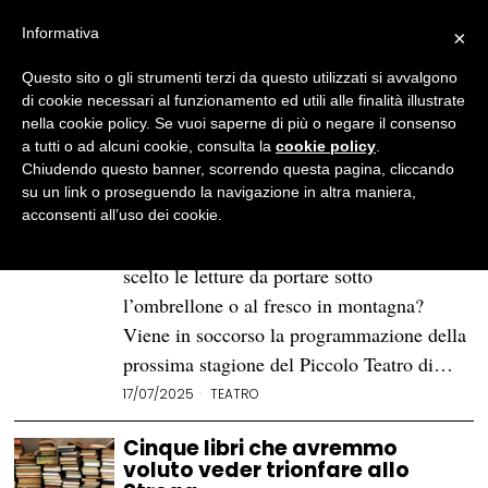
Informativa
×
Questo sito o gli strumenti terzi da questo utilizzati si avvalgono
BROWSE TAG
Resto qui
di cookie necessari al funzionamento ed utili alle finalità illustrate
nella cookie policy. Se vuoi saperne di più o negare il consenso
a tutti o ad alcuni cookie, consulta la
cookie policy
.
Teatro da spiaggia: i romanzi
Chiudendo questo banner, scorrendo questa pagina, cliccando
per prepararsi alla prossima
su un link o proseguendo la navigazione in altra maniera,
stagione teatrale
acconsenti all’uso dei cookie.
Le vacanze si avvicinano e non hai ancora
scelto le letture da portare sotto
l’ombrellone o al fresco in montagna?
Viene in soccorso la programmazione della
prossima stagione del Piccolo Teatro di…
17/07/2025
TEATRO
Cinque libri che avremmo
voluto veder trionfare allo