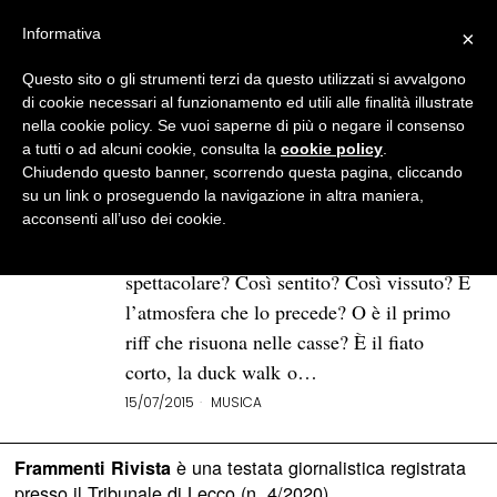
Informativa
×
Questo sito o gli strumenti terzi da questo utilizzati si avvalgono
BROWSE TAG
Richard Danielson
di cookie necessari al funzionamento ed utili alle finalità illustrate
nella cookie policy. Se vuoi saperne di più o negare il consenso
a tutti o ad alcuni cookie, consulta la
cookie policy
.
AC
DC a Imola: all’evento
Chiudendo questo banner, scorrendo questa pagina, cliccando
musicale dell’anno c’eravamo
su un link o proseguendo la navigazione in altra maniera,
anche noi
acconsenti all’uso dei cookie.
Cos’è che rende un concerto così
spettacolare? Così sentito? Così vissuto? È
l’atmosfera che lo precede? O è il primo
riff che risuona nelle casse? È il fiato
corto, la duck walk o…
15/07/2015
MUSICA
è una testata giornalistica registrata
Frammenti Rivista
presso il Tribunale di Lecco (n. 4/2020)