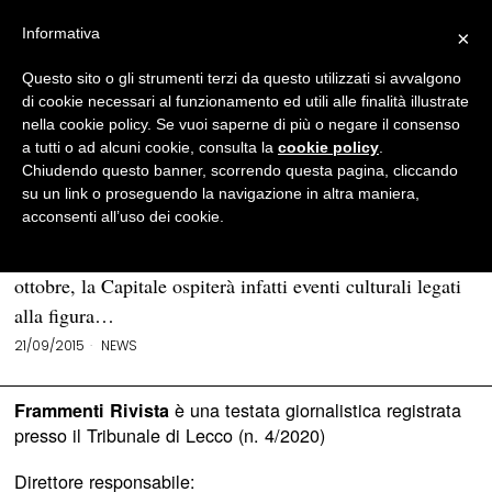
Informativa
×
Questo sito o gli strumenti terzi da questo utilizzati si avvalgono
BROWSE TAG
Roberto Ippolito
di cookie necessari al funzionamento ed utili alle finalità illustrate
nella cookie policy. Se vuoi saperne di più o negare il consenso
a tutti o ad alcuni cookie, consulta la
cookie policy
.
A Roma dieci giorni di eventi
Chiudendo questo banner, scorrendo questa pagina, cliccando
per ricordare Pier Paolo Pasolini
su un link o proseguendo la navigazione in altra maniera,
acconsenti all’uso dei cookie.
ROMA – La Città Eterna celebra uno dei suoi più celebri
figli: con una serie di iniziative, dal 25 settembre al 4
ottobre, la Capitale ospiterà infatti eventi culturali legati
alla figura…
21/09/2015
NEWS
è una testata giornalistica registrata
Frammenti Rivista
presso il Tribunale di Lecco (n. 4/2020)
Direttore responsabile: