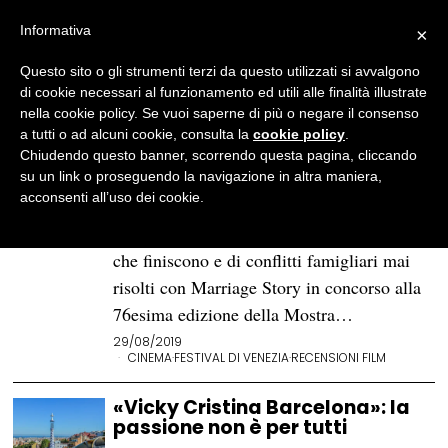
Informativa
×
Questo sito o gli strumenti terzi da questo utilizzati si avvalgono
BROWSE TAG
Scarlett Johansson
di cookie necessari al funzionamento ed utili alle finalità illustrate
nella cookie policy. Se vuoi saperne di più o negare il consenso
a tutti o ad alcuni cookie, consulta la
cookie policy
.
Venezia76. «Marriage Story», il
Chiudendo questo banner, scorrendo questa pagina, cliccando
divorzio e l’amore che resta
su un link o proseguendo la navigazione in altra maniera,
acconsenti all’uso dei cookie.
Dopo l’acclamato Il Calamaro e la Balena,
Noah Baumbach torna a parlare di famiglie
che finiscono e di conflitti famigliari mai
risolti con Marriage Story in concorso alla
76esima edizione della Mostra…
29/08/2019
CINEMA
·
FESTIVAL DI VENEZIA
·
RECENSIONI FILM
«Vicky Cristina Barcelona»: la
passione non è per tutti