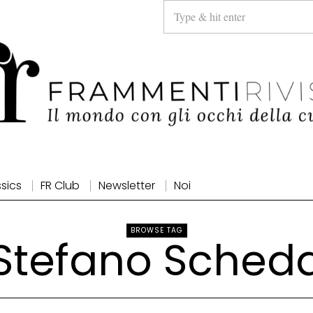
ssics
FR Club
Newsletter
Noi
BROWSE TAG
Stefano Sched