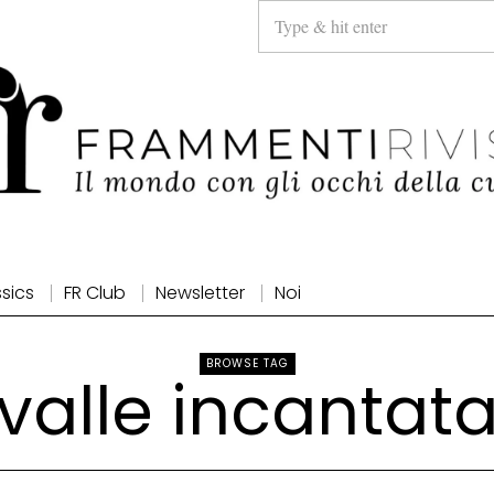
ssics
FR Club
Newsletter
Noi
BROWSE TAG
valle incantat