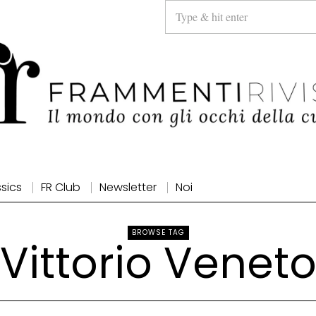
ssics
FR Club
Newsletter
Noi
BROWSE TAG
Vittorio Venet