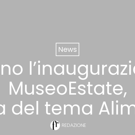
News
ano l’inaugurazi
MuseoEstate,
na del tema Ali
REDAZIONE