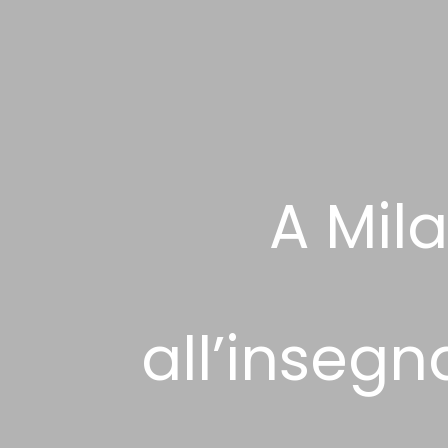
A Mil
all’inseg