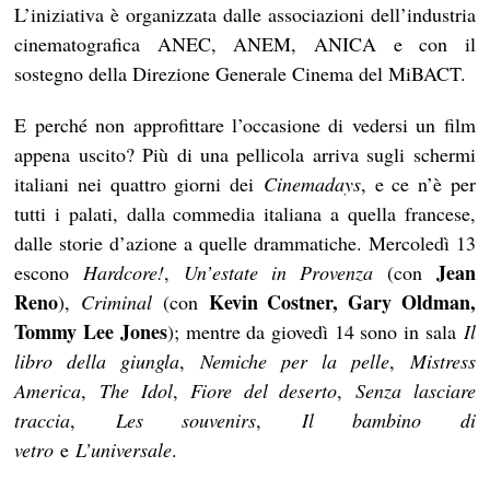
L’iniziativa è organizzata dalle associazioni dell’industria
cinematografica ANEC, ANEM, ANICA e con il
sostegno della Direzione Generale Cinema del MiBACT.
E perché non approfittare l’occasione di vedersi un film
appena uscito? Più di una pellicola arriva sugli schermi
italiani nei quattro giorni dei
Cinemadays
, e ce n’è per
tutti i palati, dalla commedia italiana a quella francese,
dalle storie d’azione a quelle drammatiche. Mercoledì 13
Jean
escono
Hardcore!
,
Un’estate in Provenza
(con
Reno
Kevin Costner, Gary Oldman,
),
Criminal
(con
Tommy Lee Jones
); mentre da giovedì 14 sono in sala
Il
libro della giungla
,
Nemiche per la pelle
,
Mistress
America
,
The Idol
,
Fiore del deserto
,
Senza lasciare
traccia
,
Les souvenirs
,
Il bambino di
vetro
e
L’universale
.