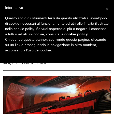
Informativa
×
News
Questo sito o gli strumenti terzi da questo utilizzati si avvalgono
di cookie necessari al funzionamento ed utili alle finalità illustrate
Da oggi i CinemaDays:
nella cookie policy. Se vuoi saperne di più o negare il consenso
quattro
a tutti o ad alcuni cookie, consulta la
cookie policy
.
Chiudendo questo banner, scorrendo questa pagina, cliccando
giorni di cinema a tre euro
su un link o proseguendo la navigazione in altra maniera,
acconsenti all’uso dei cookie.
REDAZIONE
11/04/2016
1 MIN DI LETTURA