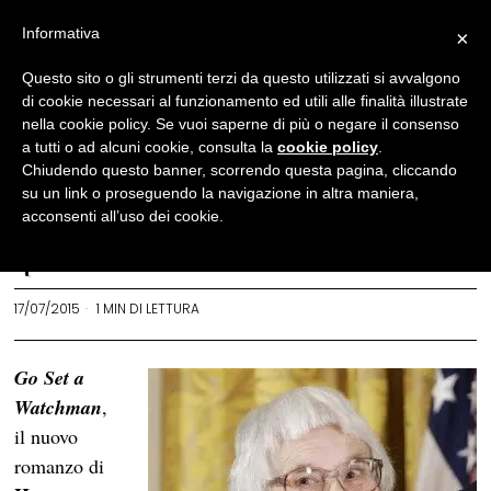
Informativa
×
News
Questo sito o gli strumenti terzi da questo utilizzati si avvalgono
di cookie necessari al funzionamento ed utili alle finalità illustrate
Feltrinelli pubblicherà “Go
nella cookie policy. Se vuoi saperne di più o negare il consenso
Set a Watchman”,
a tutti o ad alcuni cookie, consulta la
cookie policy
.
Chiudendo questo banner, scorrendo questa pagina, cliccando
sequel de “Il buio oltre la
su un link o proseguendo la navigazione in altra maniera,
siepe”
acconsenti all’uso dei cookie.
REDAZIONE
17/07/2015
1 MIN DI LETTURA
Go Set a
Watchman
,
il nuovo
romanzo di