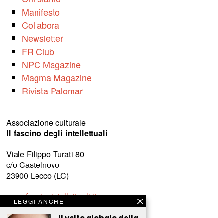
Manifesto
Collabora
Newsletter
FR Club
NPC Magazine
Magma Magazine
Rivista Palomar
Associazione culturale
Il fascino degli intellettuali
Viale Filippo Turati 80
c/o Castelnovo
23900 Lecco (LC)
www.fascinointellettuali.it
LEGGI ANCHE
info[at]fascinointellettuali.it
Il volto globale della